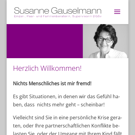
Herzlich Willkommen!
Nichts Mensch­li­ches ist mir fremd!
Es gibt Situ­atio­nen, in de­nen wir das Ge­fühl ha­
ben, dass nichts mehr geht – scheinbar!
Viel­leicht sind Sie in eine per­sön­li­che Kri­se ge­ra­
ten, oder Ihre part­ner­schaft­li­chen Kon­flik­te be­
las­ten Sie, oder der Um­gang mit Ih­rem Kind fällt