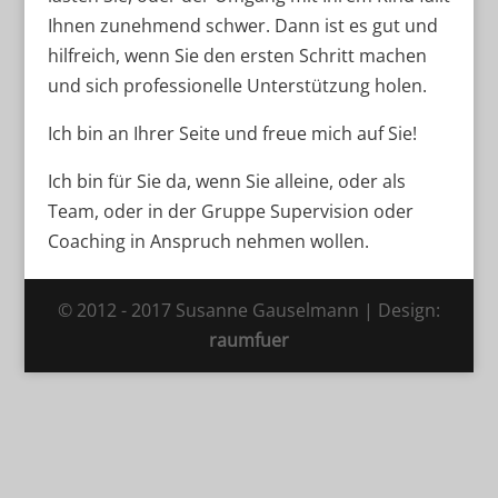
Ih­nen zu­neh­mend schwer. Dann ist es gut und
hilf­reich, wenn Sie den ers­ten Schritt ma­chen
und sich pro­fes­sio­nel­le Un­ter­stüt­zung holen.
Ich bin an Ih­rer Sei­te und freue mich auf Sie!
Ich bin für Sie da, wenn Sie al­lei­ne, oder als
Team, oder in der Grup­pe Su­per­vi­si­on oder
Coa­ching in An­spruch neh­men wollen.
© 2012 - 2017 Susanne Gauselmann | Design:
raumfuer