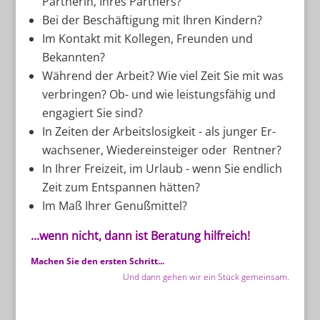
Part­ne­rin, Ih­res Partners?
Bei der Be­schäf­ti­gung mit Ih­ren Kindern?
Im Kon­takt mit Kol­le­gen, Freun­den und
Bekannten?
Wäh­rend der Ar­beit? Wie viel Zeit Sie mit was
ver­brin­gen? Ob- und wie leis­tungs­fä­hig und
en­ga­giert Sie sind?
In Zei­ten der Ar­beits­lo­sig­keit - als jun­ger Er­
wach­se­ner, Wie­der­ein­stei­ger oder Rentner?
In Ih­rer Frei­zeit, im Ur­laub - wenn Sie end­lich
Zeit zum Ent­span­nen hätten?
Im Maß Ih­rer Genußmittel?
...wenn nicht, dann ist Be­ra­tung hilfreich!
Machen Sie den ersten Schritt...
Und dann gehen wir ein Stück gemeinsam.