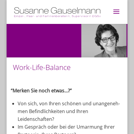
Work-Life-Balance
“
Mer­ken Sie noch etwas...?”
Von sich, von Ih­ren schö­nen und un­an­ge­neh­
men Be­find­lich­kei­ten und Ih­ren
Leidenschaften?
Im Ge­spräch oder bei der Um­ar­mung Ih­rer